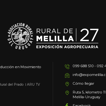
099 688 510
 - 
092 
oducción en Movimiento
info@expomelilla.
Cómo llegar
 
Rural del Prado
ARU TV
Ruta 5, kilometro 1
Melilla-Uruguay
Facebook