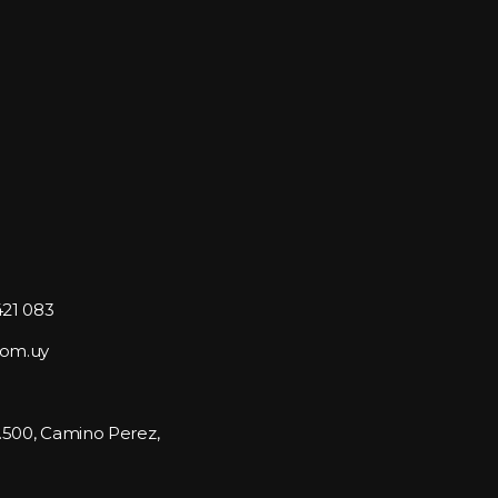
421 083
com.uy
1.500, Camino Perez, 