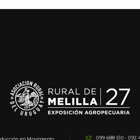
099 688 510
 - 
092 
oducción en Movimiento