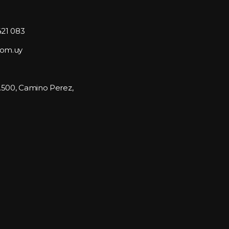
421 083
com.uy
1.500, Camino Perez, 