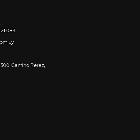
421 083
com.uy
1.500, Camino Perez, 