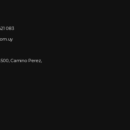
421 083
com.uy
1.500, Camino Perez, 