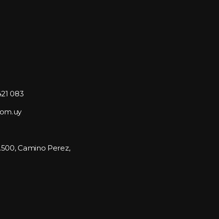
421 083
com.uy
1.500, Camino Perez, 