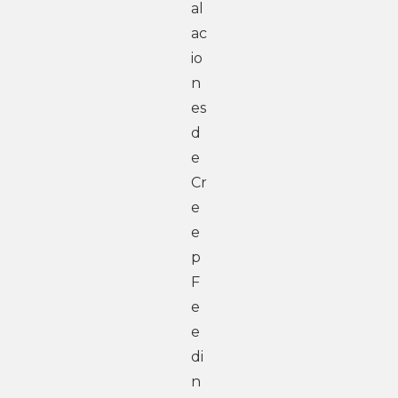
al
ac
io
n
es 
d
e 
Cr
e
e
p 
F
e
e
di
n