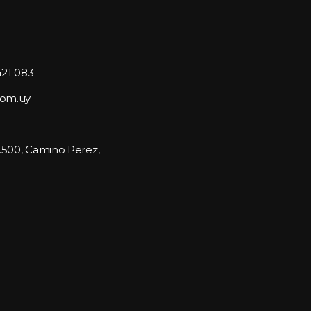
421 083
com.uy
1.500, Camino Perez, 