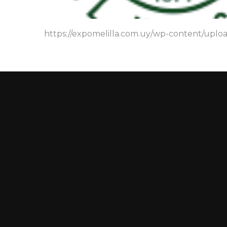
https://expomelilla.com.uy/wp-content/upl