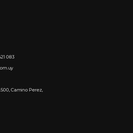
421 083
com.uy
1.500, Camino Perez, 