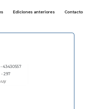
re
Ediciones anteriore
Contacto
 - 43430557
 - 297
.uy