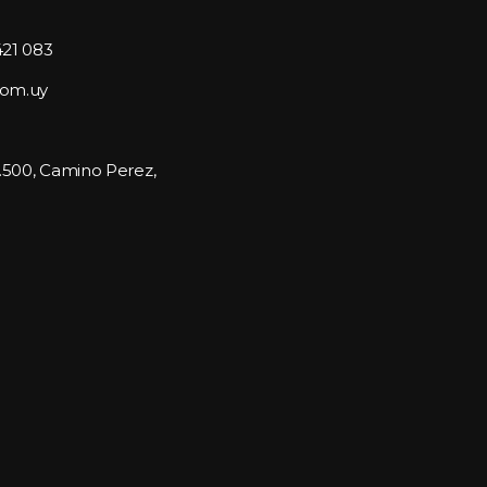
421 083
com.uy
1.500, Camino Perez, 