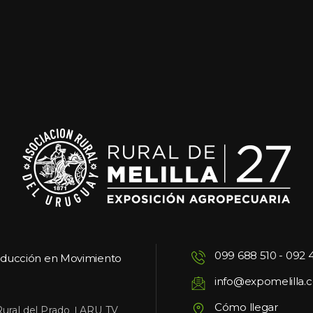
099 688 510
 - 
092 
oducción en Movimiento
info@expomelilla.
Cómo llegar
 
Rural del Prado
ARU TV