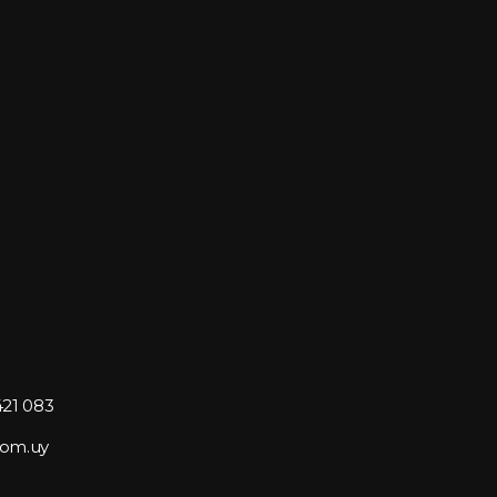
421 083
com.uy