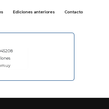
re
Ediciones anteriore
Contacto
045208
elone
om.uy