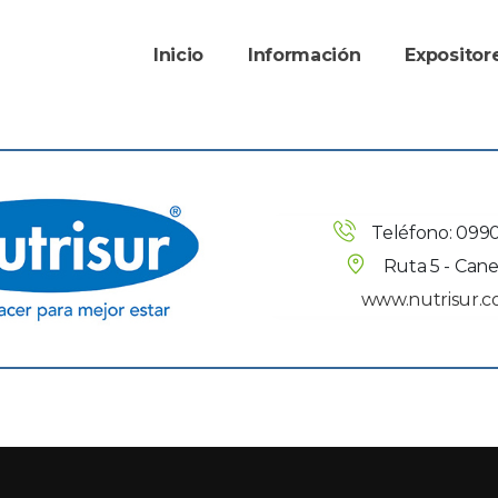
Inicio
Información
Exposito
Teléfono: 099
Ruta 5 - Can
www.nutrisur.c