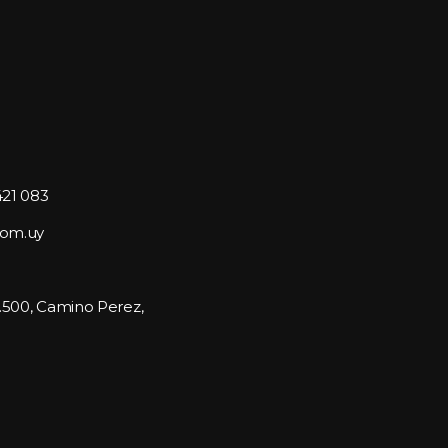
421 083
com.uy
1.500, Camino Perez, 