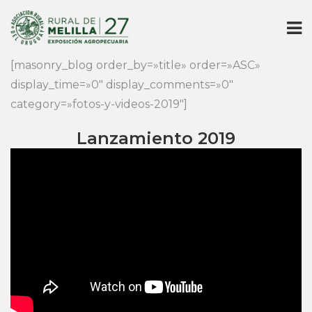
[masonry_blog order_by=»title» order=»ASC» 
display_time=»0″ display_comments=»0″ 
category=»fotos-y-videos-2019″]
Lanzamiento 2019