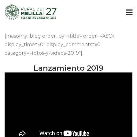
[masonry_blog order_by=»title» order=»ASC» 
display_time=»0″ display_comments=»0″ 
category=»fotos-y-videos-2019″]
Lanzamiento 2019