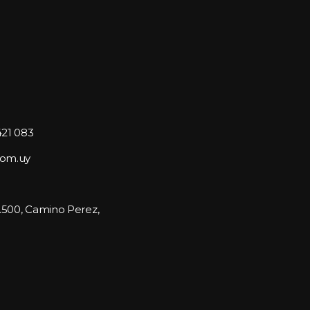
421 083
com.uy
1.500, Camino Perez, 