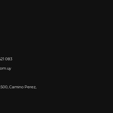
421 083
com.uy
1.500, Camino Perez, 