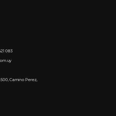
421 083
com.uy
1.500, Camino Perez, 