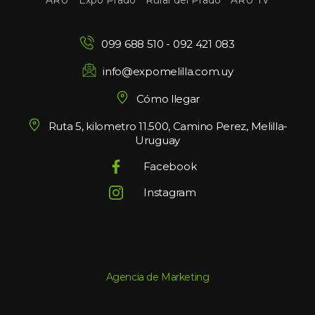
ARU
Expo Prado
Rural del Prado
ARU TV
099 688 510
 - 
092 421 083
info@expomelilla.com.uy
Cómo llegar
Ruta 5, kilometro 11.500, Camino Perez, Melilla-
Uruguay
Facebook
Instagram
Agencia de Marketing