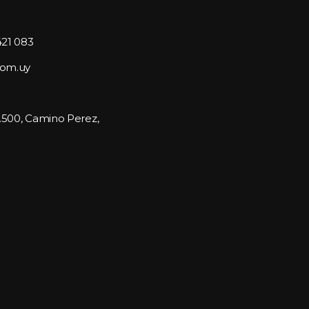
421 083
com.uy
1.500, Camino Perez, 