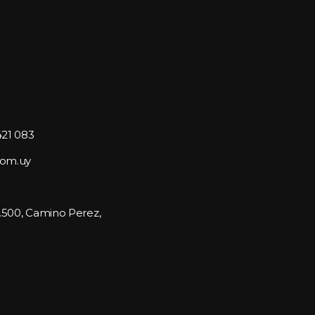
421 083
com.uy
1.500, Camino Perez, 